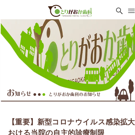
お
知らせ
とりがおか歯科のお知らせ
●●
●
【重要】新型コロナウイルス感染拡
おける当院の自主的診療制限