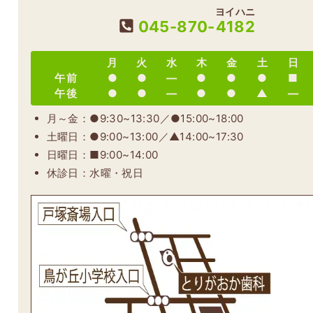
ヨイハニ
045-870-
4182
月
火
水
木
金
土
日
午前
●
●
―
●
●
●
■
午後
●
●
―
●
●
▲
―
月～金：●9:30~13:30／●15:00~18:00
土曜日：●9:00~13:00／▲14:00~17:30
日曜日：■9:00~14:00
休診日：水曜・祝日