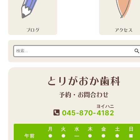
ブログ
アクセス
とりがおか歯科
予約・お問合わせ
ヨイハニ
045-870-
4182
月
火
水
木
金
土
日
午前
●
●
―
●
●
●
■