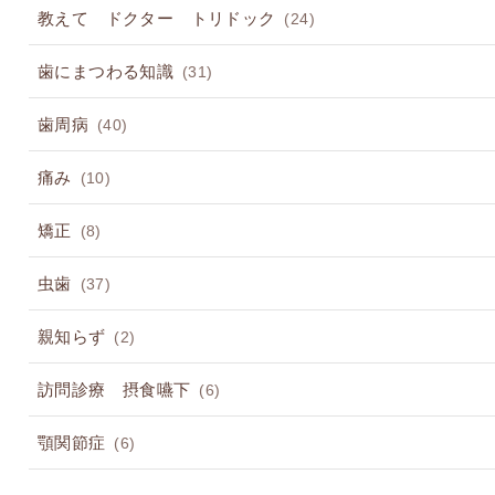
教えて ドクター トリドック
(24)
歯にまつわる知識
(31)
歯周病
(40)
痛み
(10)
矯正
(8)
虫歯
(37)
親知らず
(2)
訪問診療 摂食嚥下
(6)
顎関節症
(6)