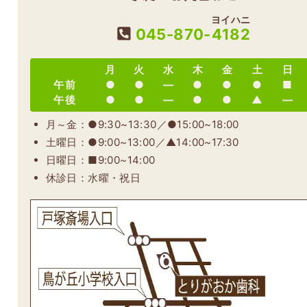
ヨイハニ
045-870-
4182
月
火
水
木
金
土
日
午前
●
●
―
●
●
●
■
午後
●
●
―
●
●
▲
―
月～金：●9:30~13:30／●15:00~18:00
土曜日：●9:00~13:00／▲14:00~17:30
日曜日：■9:00~14:00
休診日：水曜・祝日