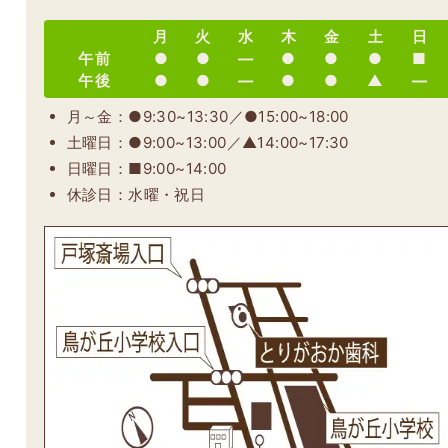
月
火
水
木
金
土
日
午前
●
●
―
●
●
●
■
午後
●
●
―
●
●
▲
―
月～金：●9:30~13:30／●15:00~18:00
土曜日：●9:00~13:00／▲14:00~17:30
日曜日：■9:00~14:00
休診日：水曜・祝日