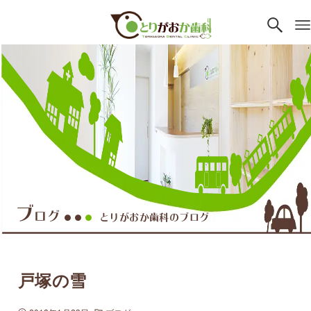
ブ
ログ
とりがおか歯科のブログ
●●
●
戸塚の雪