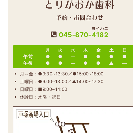
とりがおか歯科
予約・お問合わせ
ヨイハニ
045-870-
4182
月
火
水
木
金
土
日
午前
●
●
―
●
●
●
■
午後
●
●
―
●
●
▲
―
月～金：●9:30~13:30／●15:00~18:00
土曜日：●9:00~13:00／▲14:00~17:30
日曜日：■9:00~14:00
休診日：水曜・祝日