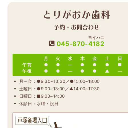
とりがおか歯科
予約・お問合わせ
ヨイハニ
045-870-
4182
月
火
水
木
金
土
日
午前
●
●
―
●
●
●
■
午後
●
●
―
●
●
▲
―
月～金：●9:30~13:30／●15:00~18:00
土曜日：●9:00~13:00／▲14:00~17:30
日曜日：■9:00~14:00
休診日：水曜・祝日