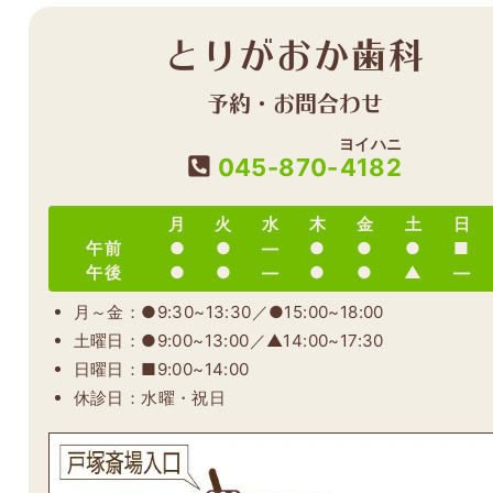
とりがおか歯科
予約・お問合わせ
ヨイハニ
045-870-
4182
月
火
水
木
金
土
日
午前
●
●
―
●
●
●
■
午後
●
●
―
●
●
▲
―
月～金：●9:30~13:30／●15:00~18:00
土曜日：●9:00~13:00／▲14:00~17:30
日曜日：■9:00~14:00
休診日：水曜・祝日