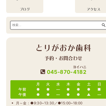
ブログ
アクセス
とりがおか歯科
予約・お問合わせ
ヨイハニ
045-870-
4182
月
火
水
木
金
土
日
午前
●
●
―
●
●
●
■
午後
●
●
―
●
●
▲
―
月～金：●9:30~13:30／●15:00~18:00