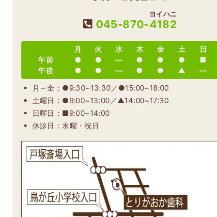
ヨイハニ
045-870-
4182
月
火
水
木
金
土
日
午前
●
●
―
●
●
●
■
午後
●
●
―
●
●
▲
―
月～金：●9:30~13:30／●15:00~18:00
土曜日：●9:00~13:00／▲14:00~17:30
日曜日：■9:00~14:00
休診日：水曜・祝日