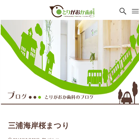
ブ
ログ
とりがおか歯科のブログ
●●
●
三浦海岸桜まつり