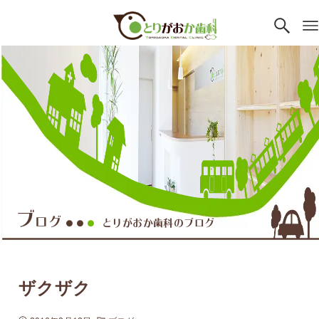
ブ
ログ
とりがおか歯科のブログ
●●
●
ザクザク