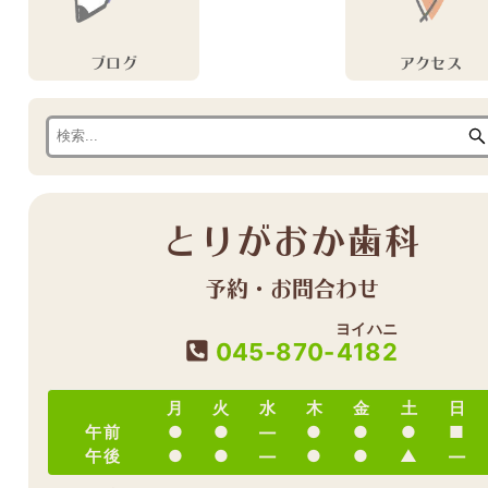
ブログ
アクセス
とりがおか歯科
予約・お問合わせ
ヨイハニ
045-870-
4182
月
火
水
木
金
土
日
午前
●
●
―
●
●
●
■
午後
●
●
―
●
●
▲
―