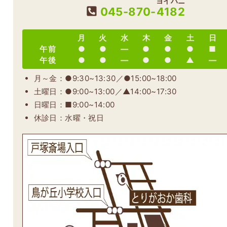
ヨイハニ
045-870-
4182
月
火
水
木
金
土
日
午前
●
●
―
●
●
●
■
午後
●
●
―
●
●
▲
―
月～金：●9:30~13:30／●15:00~18:00
土曜日：●9:00~13:00／▲14:00~17:30
日曜日：■9:00~14:00
休診日：水曜・祝日