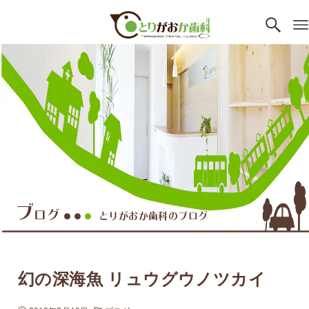
ブ
ログ
とりがおか歯科のブログ
●●
●
幻の深海魚 リュウグウノツカイ