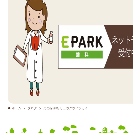
ホーム
ブログ
幻の深海魚 リュウグウノツカイ