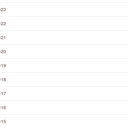
023
022
021
020
019
018
017
016
015