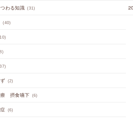
まつわる知識
2
(31)
病
(40)
10)
8)
37)
らず
(2)
診療 摂食嚥下
(6)
節症
(6)