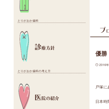
とりがおか歯科
ブ
診
療方針
優勝
2016
とりがおか歯科の考え方
戸塚に
医
院の紹介
日本時