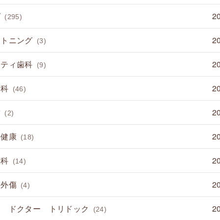
グ
2
(295)
イトニング
2
(3)
ニティ歯科
2
(9)
歯科
2
(46)
歯
2
(2)
の健康
2
(18)
歯科
2
(14)
 外傷
2
(4)
て ドクター トリドック
2
(24)