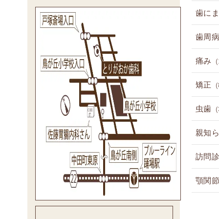
歯に
歯周
痛み
(
矯正
(
虫歯
(
親知
訪問
顎関