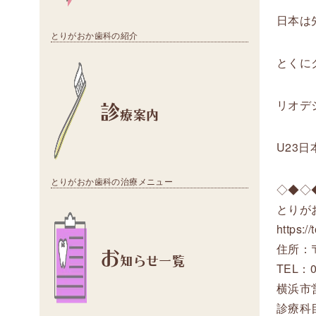
日本は
とりがおか歯科の紹介
とくに
診
リオデ
療案内
U23
とりがおか歯科の治療メニュー
◇◆◇
とりが
https:/
お
住所：〒
知らせ一覧
TEL：0
横浜市
診療科