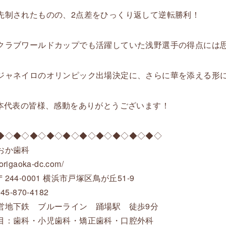
先制されたものの、2点差をひっくり返して逆転勝利！
クラブワールドカップでも活躍していた浅野選手の得点には思い
ジャネイロのオリンピック出場決定に、さらに華を添える形に
日本代表の皆様、感動をありがとうございます！
◆◇◆◇◆◇◆◇◆◇◆◇◆◇◆◇◆◇◆◇
おか歯科
/torigaoka-dc.com/
244-0001 横浜市戸塚区鳥が丘51-9
45-870-4182
営地下鉄 ブルーライン 踊場駅 徒歩9分
目：歯科・小児歯科・矯正歯科・口腔外科