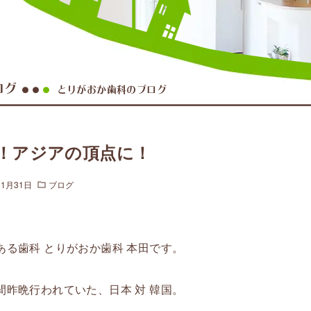
ログ
とりがおか歯科のブログ
●●
●
！アジアの頂点に！
年1月31日
ブログ
ある歯科 とりがおか歯科 本田です。
間昨晩行われていた、日本 対 韓国。