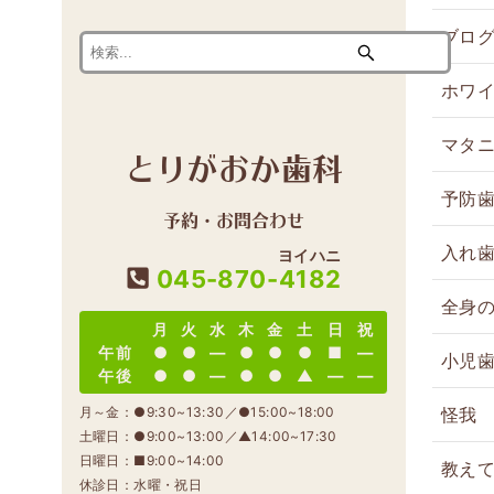
ブロ
ホワ
マタ
とりがおか歯科
予防
予約・お問合わせ
入れ
ヨイハニ
045-870-
4182
全身
月
火
水
木
金
土
日
祝
午前
●
●
―
●
●
●
■
―
小児
午後
●
●
―
●
●
▲
―
―
怪我
月～金：●9:30~13:30／●15:00~18:00
土曜日：●9:00~13:00／▲14:00~17:30
日曜日：■9:00~14:00
教え
休診日：水曜・祝日