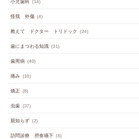
小児歯科
(14)
怪我 外傷
(4)
教えて ドクター トリドック
(24)
歯にまつわる知識
(31)
歯周病
(40)
痛み
(10)
矯正
(8)
虫歯
(37)
親知らず
(2)
訪問診療 摂食嚥下
(6)