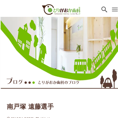
ブ
ログ
とりがおか歯科のブログ
●●
●
南戸塚 遠藤選手