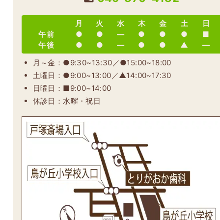
月
火
水
木
金
土
日
午前
●
●
―
●
●
●
■
午後
●
●
―
●
●
▲
―
月～金：●9:30~13:30／●15:00~18:00
土曜日：●9:00~13:00／▲14:00~17:30
日曜日：■9:00~14:00
休診日：水曜・祝日