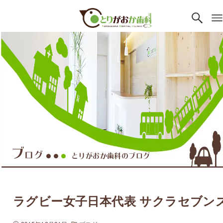
ブ
ログ
とりがおか歯科のブログ
●●
●
ラグビー女子日本代表 サクラセブン