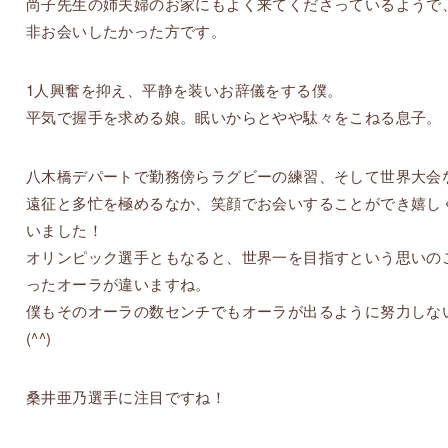
尚子先生の姉夫婦のお家にもよく来てくださっているようで
非お会いしたかった方です。
1人興奮を抑え、平静を装いお辞儀をする僕。
平気で握手を求める娘。眠いからとやや駄々をこねる息子。
八木橋デパートで勤務傍らラグビーの練習、そして世界大会
遠征と多忙を極めるなか、笑顔でお会いすることができ嬉し
いました！
オリンピック選手ともなると、世界一を目指すという思いの
ったオーラが違いますね。
僕もそのオーラの数センチでもオーラが出るように努力しな
(^^)
桑井亜乃選手に注目ですね！