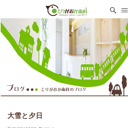
ブ
ログ
とりがおか歯科のブログ
●●
●
大雪と夕日