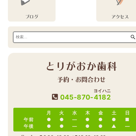
ブログ
アクセス
とりがおか歯科
予約・お問合わせ
ヨイハニ
045-870-
4182
月
火
水
木
金
土
日
午前
●
●
―
●
●
●
■
午後
●
●
―
●
●
▲
―