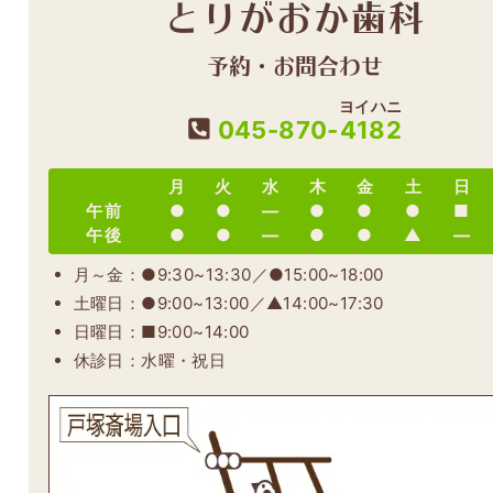
とりがおか歯科
予約・お問合わせ
ヨイハニ
045-870-
4182
月
火
水
木
金
土
日
午前
●
●
―
●
●
●
■
午後
●
●
―
●
●
▲
―
月～金：●9:30~13:30／●15:00~18:00
土曜日：●9:00~13:00／▲14:00~17:30
日曜日：■9:00~14:00
休診日：水曜・祝日