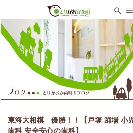
ブ
ログ
とりがおか歯科のブログ
●●
●
東海大相模 優勝！！【戸塚 踊場 小
歯科 安全安心の歯科】