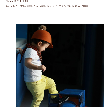
2015年8月8日
ブログ
予防歯科
小児歯科
歯にまつわる知識
歯周病
虫歯