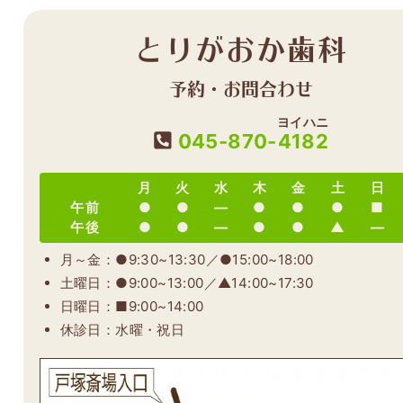
とりがおか歯科
予約・お問合わせ
ヨイハニ
045-870-
4182
月
火
水
木
金
土
日
午前
●
●
―
●
●
●
■
午後
●
●
―
●
●
▲
―
月～金：●9:30~13:30／●15:00~18:00
土曜日：●9:00~13:00／▲14:00~17:30
日曜日：■9:00~14:00
休診日：水曜・祝日