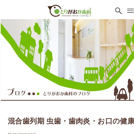
ブ
ログ
とりがおか歯科のブログ
●●
●
混合歯列期 虫歯・歯肉炎・お口の健