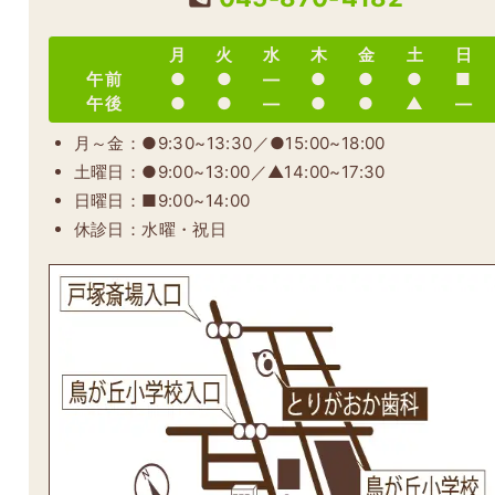
月
火
水
木
金
土
日
午前
●
●
―
●
●
●
■
午後
●
●
―
●
●
▲
―
月～金：●9:30~13:30／●15:00~18:00
土曜日：●9:00~13:00／▲14:00~17:30
日曜日：■9:00~14:00
休診日：水曜・祝日