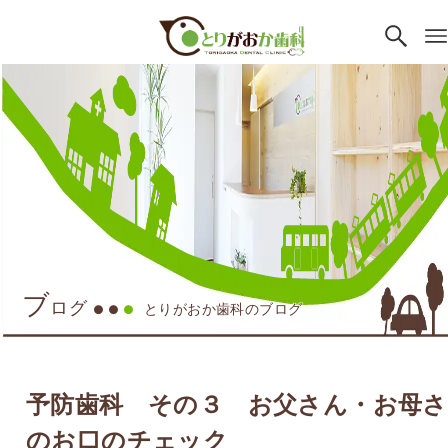
ブ
ログ
とりがおか歯科のブログ
●●
●
予防歯科 その３ お父さん・お母
のお口のチェック