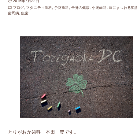
2015年7月22日
ブログ
マタニティ歯科
予防歯科
全身の健康
小児歯科
歯にまつわる知
歯周病
虫歯
とりがおか歯科 本田 豊です。