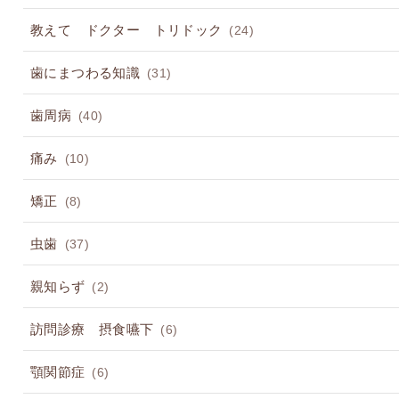
教えて ドクター トリドック
(24)
歯にまつわる知識
(31)
歯周病
(40)
痛み
(10)
矯正
(8)
虫歯
(37)
親知らず
(2)
訪問診療 摂食嚥下
(6)
顎関節症
(6)