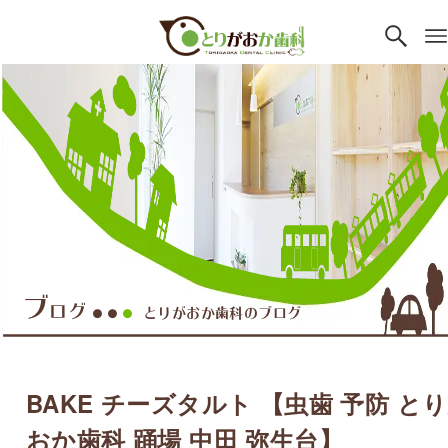
ブ
ログ
とりがおか歯科のブログ
●●
●
BAKE チーズタルト 【虫歯 予防 と
おか歯科 踊場 中田 弥生台】