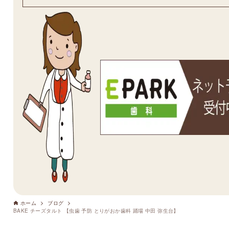
ホーム
ブログ
BAKE チーズタルト 【虫歯 予防 とりがおか歯科 踊場 中田 弥生台】