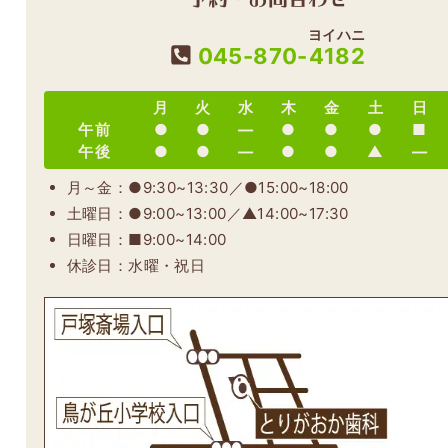
ヨイハニ
045-870-
4182
月
火
水
木
金
土
日
午前
●
●
―
●
●
●
■
午後
●
●
―
●
●
▲
―
月～金：●9:30~13:30／●15:00~18:00
土曜日：●9:00~13:00／▲14:00~17:30
日曜日：■9:00~14:00
休診日：水曜・祝日