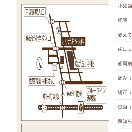
小児
怪我
教え
歯に
歯周
痛み
(
矯正
(
虫歯
(
親知