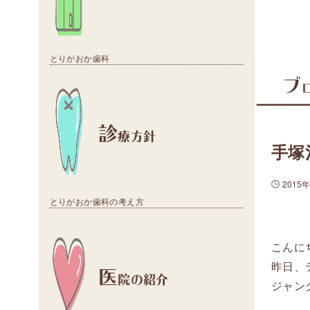
とりがおか歯科
ブ
診
療方針
手塚
2015
とりがおか歯科の考え方
こんに
昨日、
医
院の紹介
ジャン