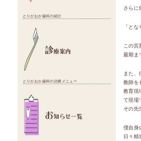
さらに
とりがおか歯科の紹介
「とな
診
この言
療案内
最期ま
また、
とりがおか歯科の治療メニュー
教師を
教育現
て現場
その先
お
知らせ一覧
僕自身
日々精