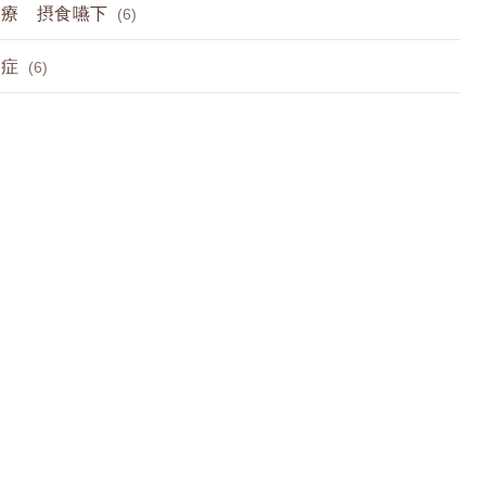
診療 摂食嚥下
(6)
節症
(6)