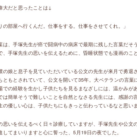
偉大だと思ったことは↓
りの部屋へ行くんだ。仕事をする。仕事をさせてくれ。」
葉は、手塚先生が癌で闘病中の病床で最期に残した言葉だそ
で、手塚先生の思いを伝えるために、昏睡状態でも漫画のこ
僕の娘と息子を見ていただいている公文の先生が来月で勇退
もともとされていて、公文を開いて35年。大ベテランの言葉
場での経験を生かし子供たちを見るまなざしには、温かみが
では簡単そうで難しいことを自然となさる先生には、感謝の
生の優しい心は、子供たちにもきっと伝わっているなと思い
の思いを伝えるべく日々診療していますが、手塚先生や公文
進してまいりますと心に誓った、5月19日の夜でした。