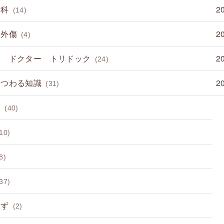
歯科
2
(14)
 外傷
2
(4)
て ドクター トリドック
2
(24)
まつわる知識
2
(31)
病
(40)
10)
8)
37)
らず
(2)