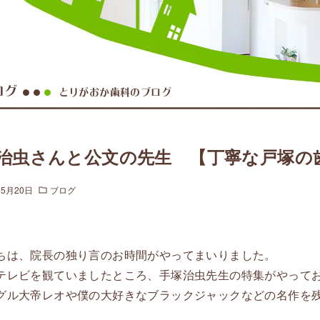
ログ
とりがおか歯科のブログ
●●
●
治虫さんと公文の先生 【丁寧な戸塚の
年5月20日
ブログ
ちは、院長の独り言のお時間がやってまいりました。
テレビを観ていましたところ、手塚治虫先生の特集がやって
グル大帝レオや僕の大好きなブラックジャックなどの名作を