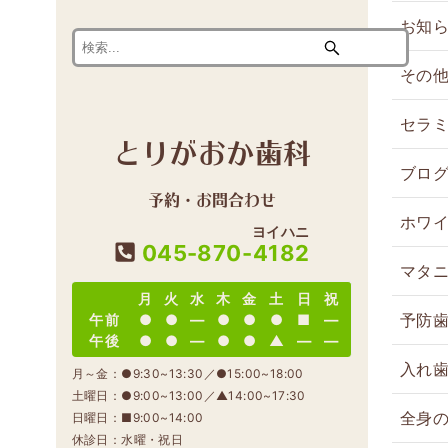
お知
その
セラ
とりがおか歯科
ブロ
予約・お問合わせ
ホワ
ヨイハニ
045-870-
4182
マタ
月
火
水
木
金
土
日
祝
予防
午前
●
●
―
●
●
●
■
―
午後
●
●
―
●
●
▲
―
―
入れ
月～金：●9:30~13:30／●15:00~18:00
土曜日：●9:00~13:00／▲14:00~17:30
全身
日曜日：■9:00~14:00
休診日：水曜・祝日