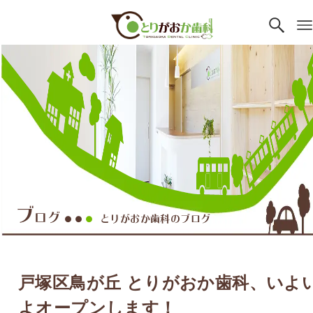
ブ
ログ
とりがおか歯科のブログ
●●
●
戸塚区鳥が丘 とりがおか歯科、いよ
よオープンします！