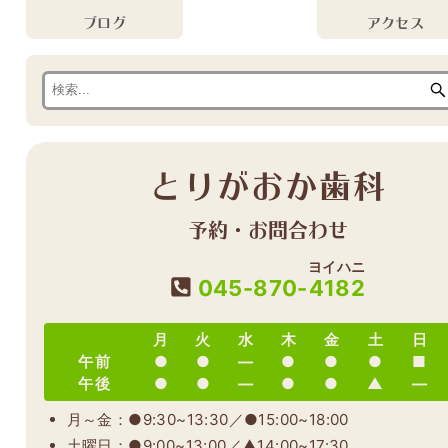
ブログ
アクセス
とりがおか歯科
予約・お問合わせ
ヨイハニ
045-870-
4182
月
火
水
木
金
土
日
午前
●
●
―
●
●
●
■
午後
●
●
―
●
●
▲
―
月～金：●9:30~13:30／●15:00~18:00
土曜日：●9:00~13:00／▲14:00~17:30