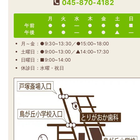
045-870-
4182
月
火
水
木
金
土
日
午前
●
●
―
●
●
●
■
午後
●
●
―
●
●
▲
―
月～金：●9:30~13:30／●15:00~18:00
土曜日：●9:00~13:00／▲14:00~17:30
日曜日：■9:00~14:00
休診日：水曜・祝日