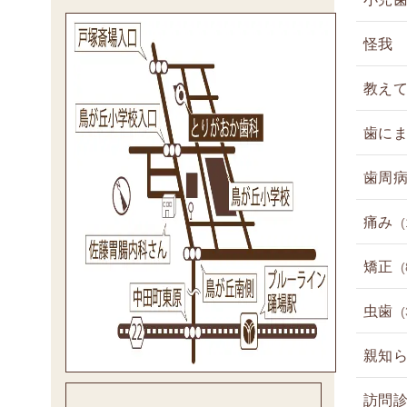
怪我
教え
歯に
歯周
痛み
(
矯正
(
虫歯
(
親知
訪問