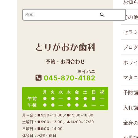
お知
その
セラ
とりがおか歯科
ブロ
予約・お問合わせ
ホワ
ヨイハニ
マタ
045-870-
4182
予防
月
火
水
木
金
土
日
祝
午前
●
●
―
●
●
●
■
―
午後
●
●
―
●
●
▲
―
―
入れ
月～金：●9:30~13:30／●15:00~18:00
全身
土曜日：●9:00~13:00／▲14:00~17:30
日曜日：■9:00~14:00
休診日：水曜・祝日
小児