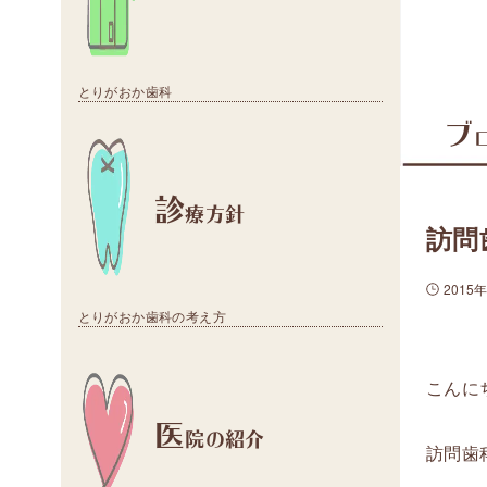
とりがおか歯科
ブ
診
療方針
訪問
2015
とりがおか歯科の考え方
こんに
医
院の紹介
訪問歯