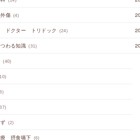
 外傷
2
(4)
て ドクター トリドック
2
(24)
まつわる知識
2
(31)
病
(40)
10)
8)
37)
らず
(2)
診療 摂食嚥下
(6)