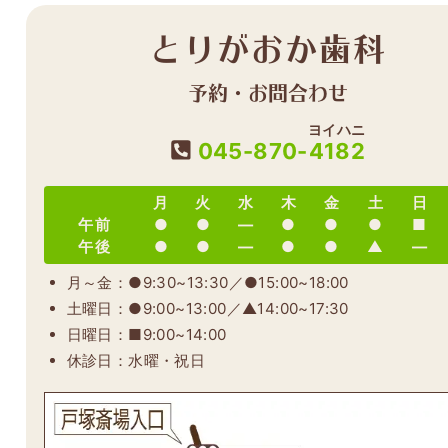
とりがおか歯科
予約・お問合わせ
ヨイハニ
045-870-
4182
月
火
水
木
金
土
日
午前
●
●
―
●
●
●
■
午後
●
●
―
●
●
▲
―
月～金：●9:30~13:30／●15:00~18:00
土曜日：●9:00~13:00／▲14:00~17:30
日曜日：■9:00~14:00
休診日：水曜・祝日