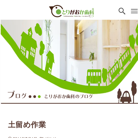
ブ
ログ
とりがおか歯科のブログ
●●
●
土留め作業