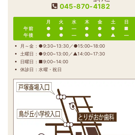
045-870-
4182
月
火
水
木
金
土
日
午前
●
●
―
●
●
●
■
午後
●
●
―
●
●
▲
―
月～金：●9:30~13:30／●15:00~18:00
土曜日：●9:00~13:00／▲14:00~17:30
日曜日：■9:00~14:00
休診日：水曜・祝日