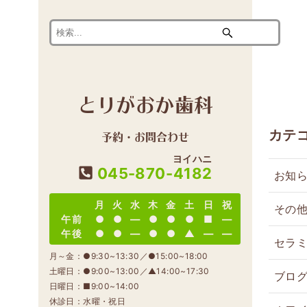
とりがおか歯科
カテ
予約・お問合わせ
ヨイハニ
045-870-
4182
お知
月
火
水
木
金
土
日
祝
その
午前
●
●
―
●
●
●
■
―
午後
●
●
―
●
●
▲
―
―
セラ
月～金：●9:30~13:30／●15:00~18:00
土曜日：●9:00~13:00／▲14:00~17:30
ブロ
日曜日：■9:00~14:00
休診日：水曜・祝日