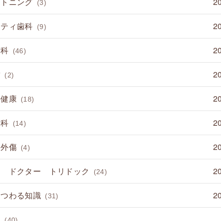
イトニング
2
(3)
ニティ歯科
2
(9)
歯科
2
(46)
歯
2
(2)
の健康
2
(18)
歯科
2
(14)
 外傷
2
(4)
て ドクター トリドック
2
(24)
まつわる知識
2
(31)
病
(40)