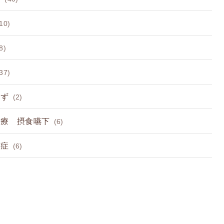
10)
8)
37)
らず
(2)
診療 摂食嚥下
(6)
節症
(6)