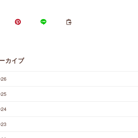
ーカイブ
026
025
024
023