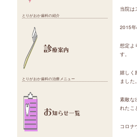
当院は
とりがおか歯科の紹介
201
診
想定よ
療案内
す。
嬉しく
とりがおか歯科の治療メニュー
ました
素敵な
お
れたこ
知らせ一覧
コロナ