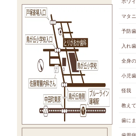
ホワ
マタ
予防
入れ
全身
小児
怪我
教え
歯に
歯周