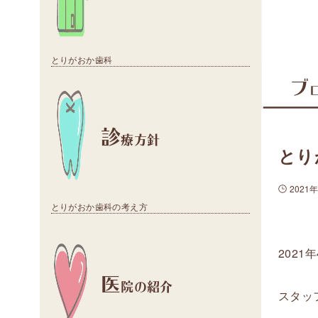
とりがおか歯科
ブ
診
療方針
とり
2021
とりがおか歯科の考え方
202
医
院の紹介
スタッ