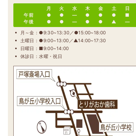
月
火
水
木
金
土
日
午前
●
●
―
●
●
●
■
午後
●
●
―
●
●
▲
―
月～金：●9:30~13:30／●15:00~18:00
土曜日：●9:00~13:00／▲14:00~17:30
日曜日：■9:00~14:00
休診日：水曜・祝日