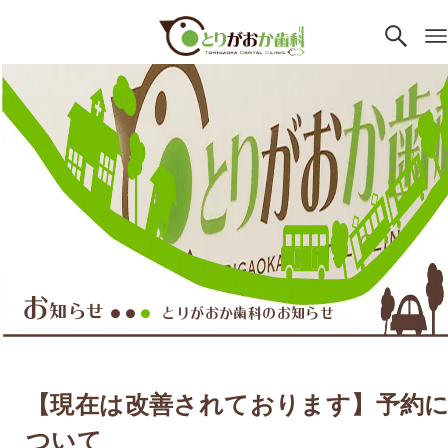
お
知らせ
とりがおか歯科のお知らせ
●●
●
【現在は改善されております】予約
ついて