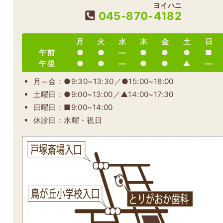
ヨイハニ
045-870-
4182
月
火
水
木
金
土
日
午前
●
●
―
●
●
●
■
午後
●
●
―
●
●
▲
―
月～金：●9:30~13:30／●15:00~18:00
土曜日：●9:00~13:00／▲14:00~17:30
日曜日：■9:00~14:00
休診日：水曜・祝日