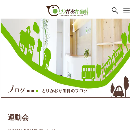
ブ
ログ
とりがおか歯科のブログ
●●
●
運動会