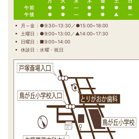
月
火
水
木
金
土
日
午前
●
●
―
●
●
●
■
午後
●
●
―
●
●
▲
―
月～金：●9:30~13:30／●15:00~18:00
土曜日：●9:00~13:00／▲14:00~17:30
日曜日：■9:00~14:00
休診日：水曜・祝日