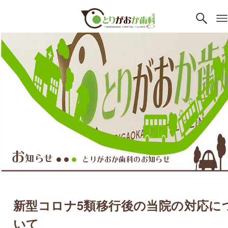
お
知らせ
とりがおか歯科のお知らせ
●●
●
新型コロナ5類移行後の当院の対応に
いて