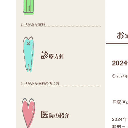
とりがおか歯科
お
診
療方針
20
2024
とりがおか歯科の考え方
戸塚区
医
院の紹介
202
新型コ