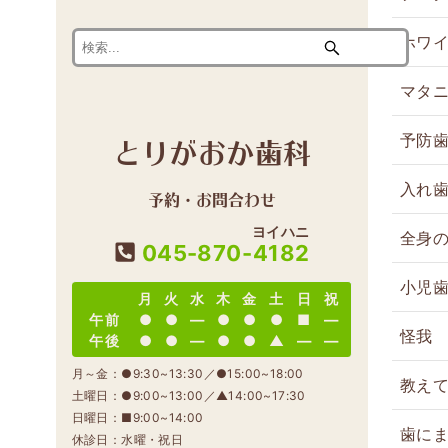
ホワ
マタ
とりがおか歯科
予防
入れ
予約・お問合わせ
ヨイハニ
全身
045-870-
4182
小児
月
火
水
木
金
土
日
祝
午前
●
●
―
●
●
●
■
―
怪我
午後
●
●
―
●
●
▲
―
―
月～金：●9:30~13:30／●15:00~18:00
教え
土曜日：●9:00~13:00／▲14:00~17:30
日曜日：■9:00~14:00
歯に
休診日：水曜・祝日