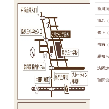
歯周
痛み
(
矯正
(
虫歯
(
親知
訪問
顎関