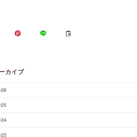
ーカイブ
026
025
024
023