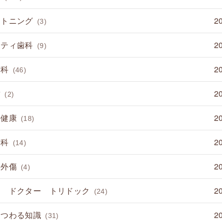
イトニング
2
(3)
ニティ歯科
2
(9)
歯科
2
(46)
歯
2
(2)
の健康
2
(18)
歯科
2
(14)
 外傷
2
(4)
て ドクター トリドック
2
(24)
まつわる知識
2
(31)