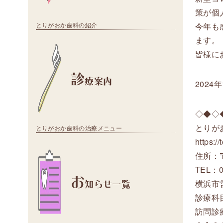
策が個
今年も
とりがおか歯科の紹介
ます。
皆様に
診
療案内
2024
◇◆◇
とりが
とりがおか歯科の治療メニュー
https:/
住所：〒
TEL：0
お
知らせ一覧
横浜市
診療科
訪問診