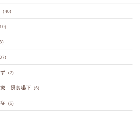
病
(40)
10)
8)
37)
らず
(2)
診療 摂食嚥下
(6)
節症
(6)