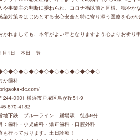
人や事業主の判断に委ねられ、コロナ禍以前と同様、穏やか
感染対策をはじめとする安心安全と特に寄り添う医療を心が
おかれましても、本年がよい年となりますよう心よりお祈り
年1月1日 本田 豊
◆◇◆◇◆◇◆◇◆◇◆◇◆◇◆◇◆◇◆◇
おか歯科
/torigaoka-dc.com/
244-0001 横浜市戸塚区鳥が丘51-9
45-870-4182
営地下鉄 ブルーライン 踊場駅 徒歩9分
目：歯科・小児歯科・矯正歯科・口腔外科
療も行っております。土日診療！