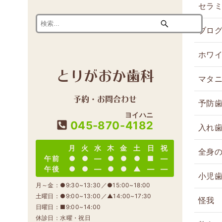
セラ
ブロ
ホワ
とりがおか歯科
マタ
予約・お問合わせ
予防
ヨイハニ
045-870-
4182
入れ
月
火
水
木
金
土
日
祝
全身
午前
●
●
―
●
●
●
■
―
午後
●
●
―
●
●
▲
―
―
小児
月～金：●9:30~13:30／●15:00~18:00
土曜日：●9:00~13:00／▲14:00~17:30
怪我
日曜日：■9:00~14:00
休診日：水曜・祝日