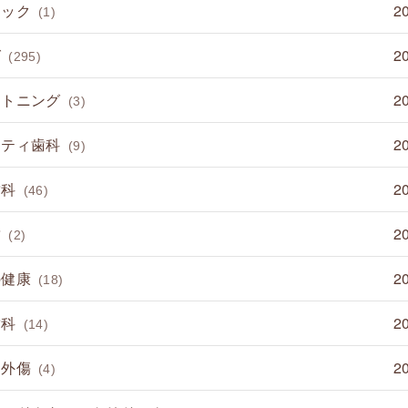
ミック
2
(1)
グ
2
(295)
イトニング
2
(3)
ニティ歯科
2
(9)
歯科
2
(46)
歯
2
(2)
の健康
2
(18)
歯科
2
(14)
 外傷
2
(4)