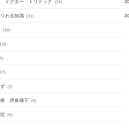
て ドクター トリドック
2
(24)
まつわる知識
2
(31)
病
(40)
10)
8)
37)
らず
(2)
診療 摂食嚥下
(6)
節症
(6)