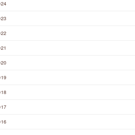
024
023
022
021
020
019
018
017
016