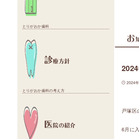
とりがおか歯科
お
診
療方針
20
2024
とりがおか歯科の考え方
戸塚区
医
院の紹介
6月に