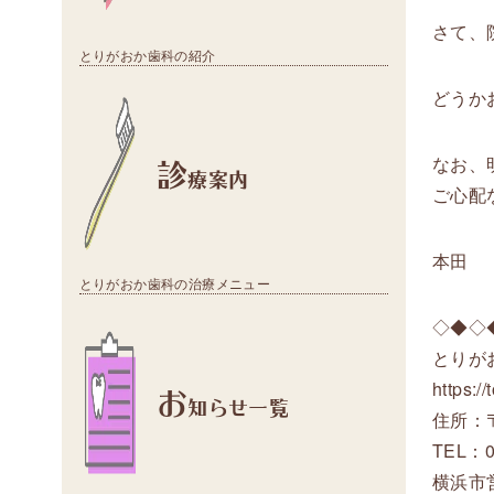
さて、
とりがおか歯科の紹介
どうか
診
なお、
療案内
ご心配
本田
とりがおか歯科の治療メニュー
◇◆◇
とりが
お
https:/
知らせ一覧
住所：〒
TEL：0
横浜市