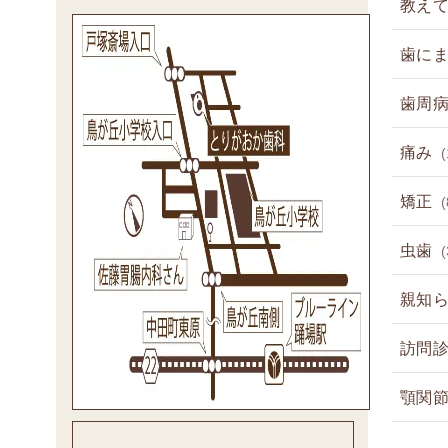
教え
歯に
歯周
痛み
(
矯正
(
虫歯
(
親知
訪問
顎関