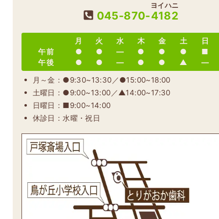
ヨイハニ
045-870-
4182
月
火
水
木
金
土
日
午前
●
●
―
●
●
●
■
午後
●
●
―
●
●
▲
―
月～金：●9:30~13:30／●15:00~18:00
土曜日：●9:00~13:00／▲14:00~17:30
日曜日：■9:00~14:00
休診日：水曜・祝日