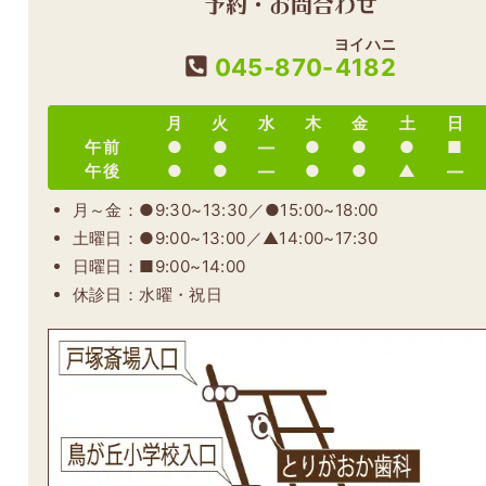
予約・お問合わせ
ヨイハニ
045-870-
4182
月
火
水
木
金
土
日
午前
●
●
―
●
●
●
■
午後
●
●
―
●
●
▲
―
月～金：●9:30~13:30／●15:00~18:00
土曜日：●9:00~13:00／▲14:00~17:30
日曜日：■9:00~14:00
休診日：水曜・祝日