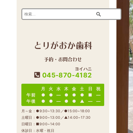
とりがおか歯科
予約・お問合わせ
ヨイハニ
045-870-
4182
月
火
水
木
金
土
日
祝
午前
●
●
―
●
●
●
■
―
午後
●
●
―
●
●
▲
―
―
月～金：●9:30~13:30／●15:00~18:00
土曜日：●9:00~13:00／▲14:00~17:30
日曜日：■9:00~14:00
休診日：水曜・祝日