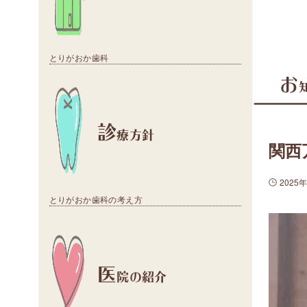
とりがおか歯科
お
診
療方針
関西
2025
とりがおか歯科の考え方
医
院の紹介