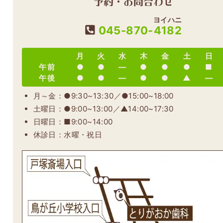
ヨイハニ
045-870-
4182
月
火
水
木
金
土
日
午前
●
●
―
●
●
●
■
午後
●
●
―
●
●
▲
―
月～金：●9:30~13:30／●15:00~18:00
土曜日：●9:00~13:00／▲14:00~17:30
日曜日：■9:00~14:00
休診日：水曜・祝日